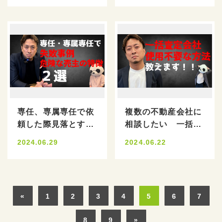
専任、専属専任で依
複数の不動産会社に
頼した際見落とす危
相談したい 一括査
険な注意点
定は個人情報の取り
2024.06.29
2024.06.22
扱いが怖い
«
1
2
3
4
5
6
7
8
9
»