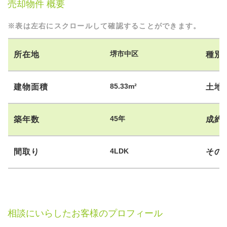
売却物件 概要
※表は左右にスクロールして確認することができます。
堺市中区
所在地
種別
85.33m²
建物面積
土地
45年
築年数
成約
4LDK
間取り
その
相談にいらしたお客様のプロフィール