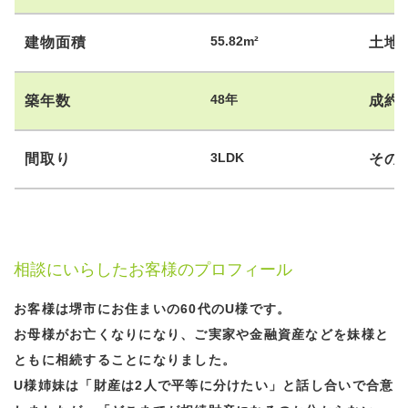
55.82m²
建物面積
土地
48年
築年数
成約
3LDK
間取り
その
相談にいらしたお客様のプロフィール
お客様は堺市にお住まいの60代のU様です。
お母様がお亡くなりになり、ご実家や金融資産などを妹様と
ともに相続することになりました。
U様姉妹は「財産は2人で平等に分けたい」と話し合いで合意