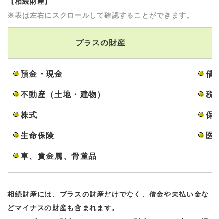
【相続財産】
※表は左右にスクロールして確認することができます。
プラスの財産
預金・現金
借
不動産（土地・建物）
税
株式
保
生命保険
医
車、貴金属、骨董品
相続財産には、プラスの財産だけでなく、借金や未払い金な
どマイナスの財産も含まれます。